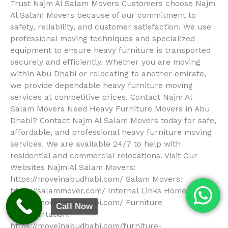
Trust Najm Al Salam Movers Customers choose Najm
Al Salam Movers because of our commitment to
safety, reliability, and customer satisfaction. We use
professional moving techniques and specialized
equipment to ensure heavy furniture is transported
securely and efficiently. Whether you are moving
within Abu Dhabi or relocating to another emirate,
we provide dependable heavy furniture moving
services at competitive prices. Contact Najm Al
Salam Movers Need Heavy Furniture Movers in Abu
Dhabi? Contact Najm Al Salam Movers today for safe,
affordable, and professional heavy furniture moving
services. We are available 24/7 to help with
residential and commercial relocations. Visit Our
Websites Najm Al Salam Movers:
https://moveinabudhabi.com/ Salam Movers:
https://salammover.com/ Internal Links Home:
https://moveinabudhabi.com/ Furniture
Call Now
Transportation:
https://moveinabudhabi.com/furniture-