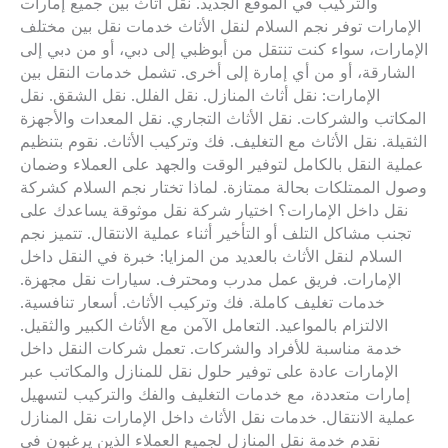
والتركيب في الموقع الجديد. نقل أثاث بين جميع إمارات
الإمارات توفر نجم السلام لنقل الأثاث خدمات نقل بين مختلف
الإمارات، سواء كنت تنتقل من أبوظبي إلى دبي، أو من دبي إلى
الشارقة، أو من أي إمارة إلى أخرى. تشمل خدمات النقل بين
الإمارات: نقل أثاث المنازل. نقل الفلل. نقل الشقق. نقل
المكاتب والشركات. نقل الأثاث التجاري. نقل المعدات والأجهزة
الثقيلة. نقل الأثاث مع التغليف. فك وتركيب الأثاث. نقوم بتنظيم
عملية النقل بالكامل لتوفير الوقت والجهد على العملاء وضمان
وصول الممتلكات بحالة ممتازة. لماذا تختار نجم السلام كشركة
نقل داخل الإمارات؟ اختيار شركة نقل موثوقة يساعدك على
تجنب مشاكل التلف أو التأخير أثناء عملية الانتقال. تتميز نجم
السلام لنقل الأثاث بالعديد من المزايا: خبرة في النقل داخل
الإمارات. فريق عمل مدرب ومحترف. سيارات نقل مجهزة.
خدمات تغليف كاملة. فك وتركيب الأثاث. أسعار تنافسية.
الالتزام بالمواعيد. التعامل الآمن مع الأثاث الكبير والثقيل.
خدمة مناسبة للأفراد والشركات. تعمل شركات النقل داخل
الإمارات عادة على توفير حلول نقل للمنازل والمكاتب عبر
إمارات متعددة، مع خدمات التغليف والفك والتركيب لتسهيل
عملية الانتقال. خدمات نقل الأثاث داخل الإمارات نقل المنازل
نقدم خدمة نقل المنازل لجميع العملاء الذين يرغبون في