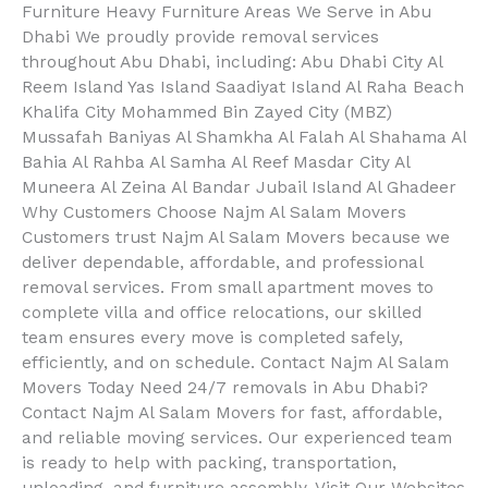
Furniture Heavy Furniture Areas We Serve in Abu
Dhabi We proudly provide removal services
throughout Abu Dhabi, including: Abu Dhabi City Al
Reem Island Yas Island Saadiyat Island Al Raha Beach
Khalifa City Mohammed Bin Zayed City (MBZ)
Mussafah Baniyas Al Shamkha Al Falah Al Shahama Al
Bahia Al Rahba Al Samha Al Reef Masdar City Al
Muneera Al Zeina Al Bandar Jubail Island Al Ghadeer
Why Customers Choose Najm Al Salam Movers
Customers trust Najm Al Salam Movers because we
deliver dependable, affordable, and professional
removal services. From small apartment moves to
complete villa and office relocations, our skilled
team ensures every move is completed safely,
efficiently, and on schedule. Contact Najm Al Salam
Movers Today Need 24/7 removals in Abu Dhabi?
Contact Najm Al Salam Movers for fast, affordable,
and reliable moving services. Our experienced team
is ready to help with packing, transportation,
unloading, and furniture assembly. Visit Our Websites