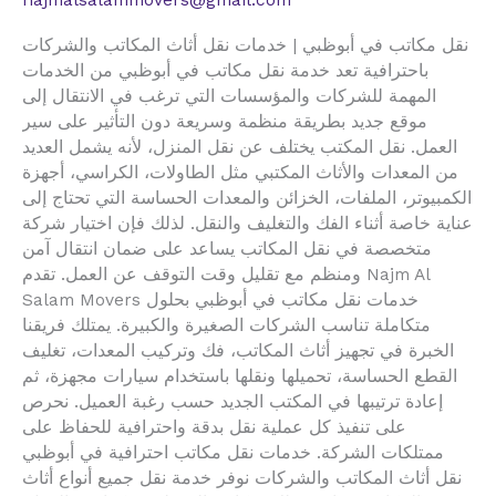
najmalsalammovers@gmail.com
نقل مكاتب في أبوظبي | خدمات نقل أثاث المكاتب والشركات
باحترافية تعد خدمة نقل مكاتب في أبوظبي من الخدمات
المهمة للشركات والمؤسسات التي ترغب في الانتقال إلى
موقع جديد بطريقة منظمة وسريعة دون التأثير على سير
العمل. نقل المكتب يختلف عن نقل المنزل، لأنه يشمل العديد
من المعدات والأثاث المكتبي مثل الطاولات، الكراسي، أجهزة
الكمبيوتر، الملفات، الخزائن والمعدات الحساسة التي تحتاج إلى
عناية خاصة أثناء الفك والتغليف والنقل. لذلك فإن اختيار شركة
متخصصة في نقل المكاتب يساعد على ضمان انتقال آمن
ومنظم مع تقليل وقت التوقف عن العمل. تقدم Najm Al
Salam Movers خدمات نقل مكاتب في أبوظبي بحلول
متكاملة تناسب الشركات الصغيرة والكبيرة. يمتلك فريقنا
الخبرة في تجهيز أثاث المكاتب، فك وتركيب المعدات، تغليف
القطع الحساسة، تحميلها ونقلها باستخدام سيارات مجهزة، ثم
إعادة ترتيبها في المكتب الجديد حسب رغبة العميل. نحرص
على تنفيذ كل عملية نقل بدقة واحترافية للحفاظ على
ممتلكات الشركة. خدمات نقل مكاتب احترافية في أبوظبي
نقل أثاث المكاتب والشركات نوفر خدمة نقل جميع أنواع أثاث