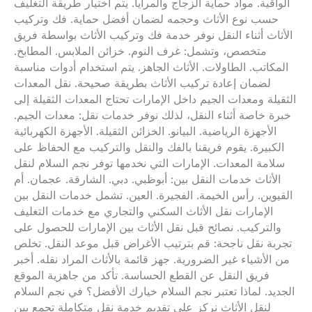
الواقية. مواد حماية الزجاج والمرايا. يتم اختيار طريقة التغليف
حسب نوع الأثاث وحجمه لضمان أفضل حماية. فك وتركيب
الأثاث أثناء النقل نوفر خدمة فك وتركيب الأثاث بواسطة فريق
متخصص، وتشمل: غرف النوم. خزائن الملابس. المطابخ.
المكاتب. الطاولات. الأثاث الجاهز. يتم استخدام أدوات مناسبة
لضمان إعادة تركيب الأثاث بطريقة صحيحة. نقل المعدات
الثقيلة ومعدات الجيم داخل الإمارات تحتاج المعدات الثقيلة إلى
خبرة خاصة أثناء النقل، لذلك نوفر خدمات نقل: معدات الجيم.
الأجهزة الرياضية. البيانو. الخزائن الثقيلة. الأجهزة الكهربائية
الكبيرة. يقوم فريقنا بالفك والنقل والتركيب مع الحفاظ على
سلامة المعدات. الإمارات التي نخدمها توفر نجم السلام لنقل
الأثاث خدمات النقل بين: أبوظبي. دبي. الشارقة. عجمان. أم
القيوين. رأس الخيمة. الفجيرة. العين. تشمل خدمات النقل بين
الإمارات نقل الأثاث السكني والتجاري مع خدمات التغليف
والتركيب. نصائح قبل نقل الأثاث بين الإمارات للحصول على
تجربة نقل ناجحة: قم بترتيب الأغراض قبل موعد النقل. تخلص
من الأشياء غير الضرورية. جهز قائمة بالأثاث المراد نقله. أخبر
فريق النقل عن القطع الحساسة. تأكد من جاهزية الموقع
الجديد. لماذا تعتبر نجم السلام خيارك الأفضل؟ في نجم السلام
لنقل الأثاث نركز على تقديم خدمة نقل متكاملة تجمع بين