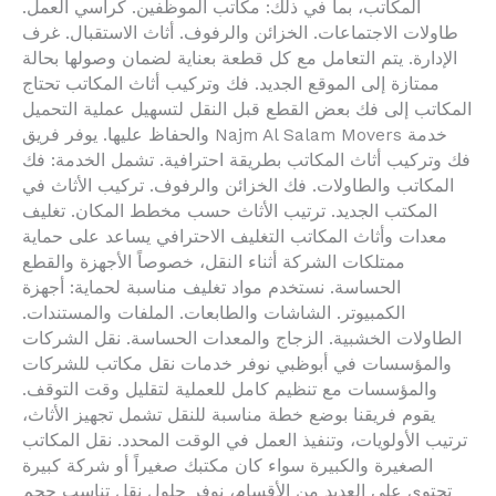
المكاتب، بما في ذلك: مكاتب الموظفين. كراسي العمل.
طاولات الاجتماعات. الخزائن والرفوف. أثاث الاستقبال. غرف
الإدارة. يتم التعامل مع كل قطعة بعناية لضمان وصولها بحالة
ممتازة إلى الموقع الجديد. فك وتركيب أثاث المكاتب تحتاج
المكاتب إلى فك بعض القطع قبل النقل لتسهيل عملية التحميل
والحفاظ عليها. يوفر فريق Najm Al Salam Movers خدمة
فك وتركيب أثاث المكاتب بطريقة احترافية. تشمل الخدمة: فك
المكاتب والطاولات. فك الخزائن والرفوف. تركيب الأثاث في
المكتب الجديد. ترتيب الأثاث حسب مخطط المكان. تغليف
معدات وأثاث المكاتب التغليف الاحترافي يساعد على حماية
ممتلكات الشركة أثناء النقل، خصوصاً الأجهزة والقطع
الحساسة. نستخدم مواد تغليف مناسبة لحماية: أجهزة
الكمبيوتر. الشاشات والطابعات. الملفات والمستندات.
الطاولات الخشبية. الزجاج والمعدات الحساسة. نقل الشركات
والمؤسسات في أبوظبي نوفر خدمات نقل مكاتب للشركات
والمؤسسات مع تنظيم كامل للعملية لتقليل وقت التوقف.
يقوم فريقنا بوضع خطة مناسبة للنقل تشمل تجهيز الأثاث،
ترتيب الأولويات، وتنفيذ العمل في الوقت المحدد. نقل المكاتب
الصغيرة والكبيرة سواء كان مكتبك صغيراً أو شركة كبيرة
تحتوي على العديد من الأقسام، نوفر حلول نقل تناسب حجم